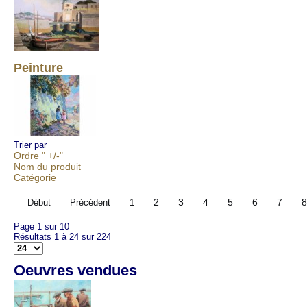
Peinture
Trier par
Ordre " +/-"
Nom du produit
Catégorie
2
3
4
5
6
7
8
Début
Précédent
1
Page 1 sur 10
Résultats 1 à 24 sur 224
Oeuvres vendues