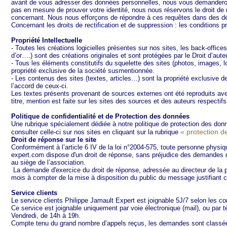
avant de vous adresser des données personnelles, nous vous demanderons 
pas en mesure de prouver votre identité, nous nous réservons le droit d
concernant. Nous nous efforçons de répondre à ces requêtes dans des dé
Concernant les droits de rectification et de suppression : les conditions p
Propriété Intellectuelle
- Toutes les créations logicielles présentes sur nos sites, les back-offices
d’or….) sont des créations originales et sont protégées par le Droit d’auteu
- Tous les éléments constitutifs du squelette des sites (photos, images, 
propriété exclusive de la société susmentionnée.
- Les contenus des sites (textes, articles…) sont la propriété exclusive d
l’accord de ceux-ci.
Les textes présents provenant de sources externes ont été reproduits avec 
titre, mention est faite sur les sites des sources et des auteurs respectifs
Politique de confidentialité et de Protection des données
Une rubrique spécialement dédiée à notre politique de protection des donné
« protection d
consulter celle-ci sur nos sites en cliquant sur la rubrique
Droit de réponse sur le site
Conformément à l’article 6 IV de la loi n°2004-575, toute personne phys
expert.com dispose d'un droit de réponse, sans préjudice des demandes 
au siège de l’association.
La demande d'exercice du droit de réponse, adressée au directeur de la pu
mois à compter de la mise à disposition du public du message justifiant
Service clients
Le service clients Philippe Jamault Expert est joignable 5J/7 selon les c
Ce service est joignable uniquement par voie électronique (mail), ou par
Vendredi, de 14h à 19h.
Compte tenu du grand nombre d’appels reçus, les demandes sont classées e